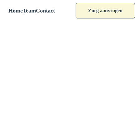
Home
Team
Contact
Zorg aanvragen
Maak kennis 
met het team